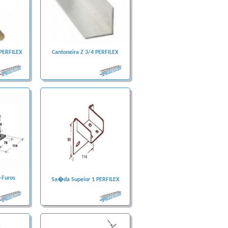
 PERFILEX
Cantoneira Z 3/4 PERFILEX
-Furos
Sa�da Supeior 1 PERFILEX