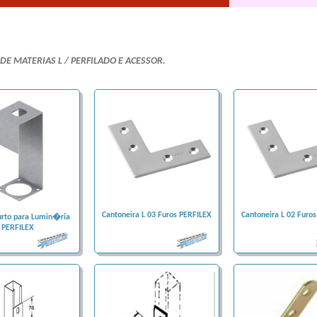
. DE MATERIAS L / PERFILADO E ACESSOR.
Cantoneira L 03 Furos PERFILEX
Cantoneira L 02 Furo
rto para Lumin�ria
PERFILEX