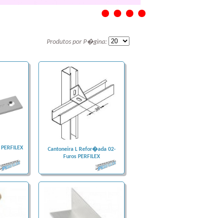
1
2
3
4
Produtos por P�gina:
s PERFILEX
Cantoneira L Refor�ada 02-
Furos PERFILEX