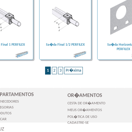
Final 1 PERFILEX
Sa�da Final 1/2 PERFILEX
Sa�da Horizonta
PERFILEX
1
2
3
Pr�xima
PARTAMENTOS
OR�AMENTOS
RNECEDORES
CESTA DE OR�AMENTO
EGORIAS
MEUS OR�AMENTOS
ODUTOS
POL�TICA DE USO
SCAR
CADASTRE-SE
UZ