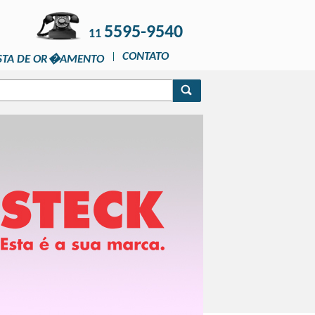
5595-9540
11
CONTATO
STA DE OR�AMENTO