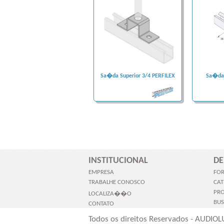
Sa�da Superior 3/4 PERFILEX
Sa�da 
INSTITUCIONAL
DE
EMPRESA
FO
TRABALHE CONOSCO
CAT
PR
LOCALIZA��O
BU
CONTATO
Todos os direitos Reservados - AUDIOL