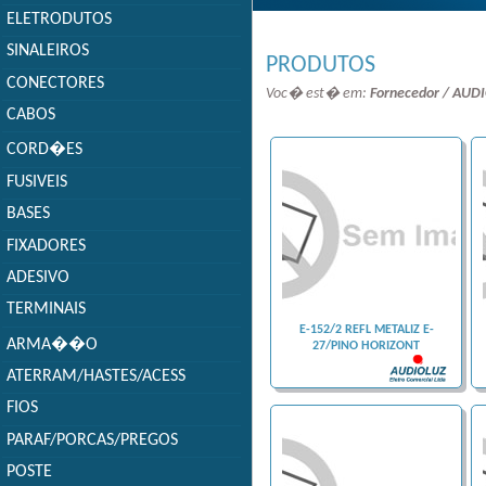
ELETRODUTOS
SINALEIROS
PRODUTOS
CONECTORES
Voc� est� em:
Fornecedor / AUD
CABOS
CORD�ES
FUSIVEIS
BASES
FIXADORES
ADESIVO
TERMINAIS
E-152/2 REFL METALIZ E-
ARMA��O
27/PINO HORIZONT
ATERRAM/HASTES/ACESS
FIOS
PARAF/PORCAS/PREGOS
POSTE